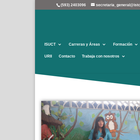
(593) 2403096
secretaria_general@istc
ISUCT
Carreras y Áreas
Formación
URII
Contacto
Trabaja con nosotros